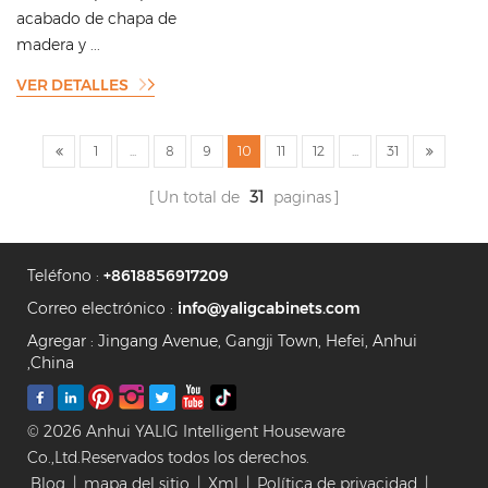
con encimera blanca
acabado de chapa de
madera y ...
VER DETALLES
1
...
8
9
10
11
12
...
31
Un total de
31
paginas
Teléfono :
+8618856917209
Correo electrónico :
info@yaligcabinets.com
Agregar : Jingang Avenue, Gangji Town, Hefei, Anhui
,China
© 2026 Anhui YALIG Intelligent Houseware
Co.,Ltd.Reservados todos los derechos.
Blog
|
mapa del sitio
|
Xml
|
Política de privacidad
|