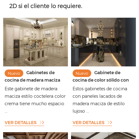
2D si el cliente lo requiere.
Gabinetes de
Gabinete de
Nuevo
Nuevo
cocina de madera maciza
cocina de color sólido con
estilo coctelera color crema
diseño de lujo ligero y
Este gabinete de madera
Estos gabinetes de cocina
con grabado floral
paneles lacados
maciza estilo coctelera color
con paneles lacados de
adornado
crema tiene mucho espacio
madera maciza de estilo
...
lujoso ...
VER DETALLES
VER DETALLES