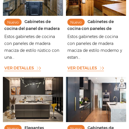
Gabinetes de
Gabinetes de
Nuevo
Nuevo
cocina del panel de madera
cocina con paneles de
sólida del estilo rústico con
madera maciza de estilo
Estos gabinetes de cocina
Estos gabinetes de cocina
la decoración hermosa
moderno con estantes
con paneles de madera
con paneles de madera
abiertos
maciza de estilo rústico con
maciza de estilo moderno y
una...
estan...
VER DETALLES
VER DETALLES
Elegantes
Gabinetes de
Nuevo
Nuevo