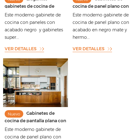
gabinetes de cocina de
cocina de panel plano con
panel plano con acabado
acabado lacado negro mate
Este moderno gabinete de
Este moderno gabinete de
negro y cuarcita estampada
de estilo moderno con
cocina con paneles con
cocina de panel plano con
hermosa encimera de
acabado negro y gabinetes
acabado en negro mate y
cuarzo
super...
hermo...
VER DETALLES
VER DETALLES
Gabinetes de
Nuevo
cocina de pantalla plana con
acabado de chapa de
Este moderno gabinete de
madera de estilo moderno
cocina de panel plano con