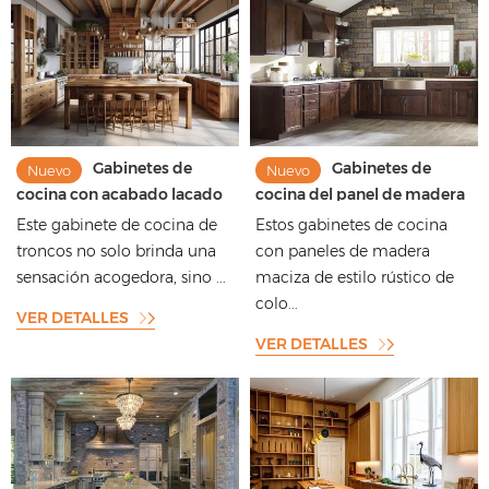
Gabinetes de
Gabinetes de
Nuevo
Nuevo
cocina con acabado lacado
cocina del panel de madera
de estilo rústico con patrón
sólida del estilo rústico de
Este gabinete de cocina de
Estos gabinetes de cocina
de veta de madera
Brown oscuro con la forma
troncos no solo brinda una
con paneles de madera
hermosa
sensación acogedora, sino ...
maciza de estilo rústico de
colo...
VER DETALLES
VER DETALLES