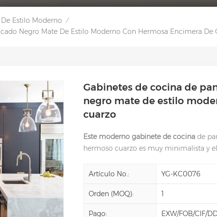
 De Estilo Moderno
/
acado Negro Mate De Estilo Moderno Con Hermosa Encimera De 
Gabinetes de cocina de pa
negro mate de estilo mod
cuarzo
Este moderno gabinete de cocina
de pa
hermoso cuarzo es muy minimalista y e
Artículo No.:
YG-KC0076
Orden (MOQ):
1
Pago:
EXW/FOB/CIF/D