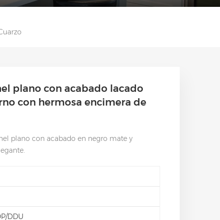
Cuarzo
nel plano con acabado lacado
erno con hermosa encimera de
nel plano con acabado en negro mate y
legante.
DP/DDU