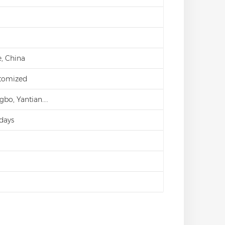
, China
stomized
bo, Yantian....
days
d