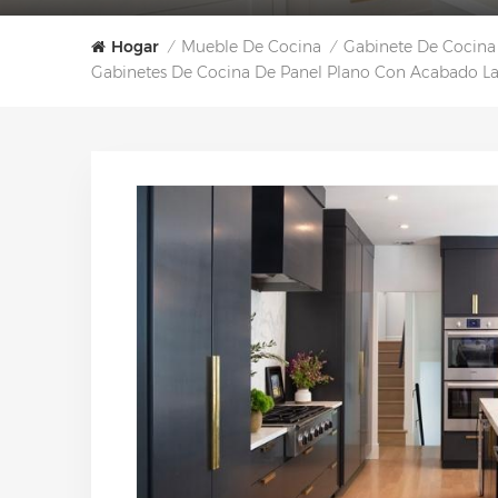
Hogar
Mueble De Cocina
Gabinete De Cocina
/
/
Gabinetes De Cocina De Panel Plano Con Acabado L