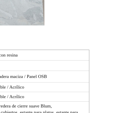
con resina
adera maciza / Panel OSB
ble / Acrílico
ble / Acrílico
redera de cierre suave Blum,
cubiertos, estante para platos, estante para