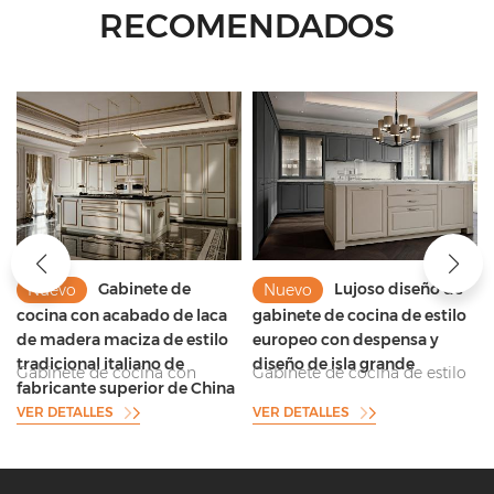
RECOMENDADOS
Gabinete de
Lujoso diseño de
Nuevo
Nuevo
cocina con acabado de laca
gabinete de cocina de estilo
de madera maciza de estilo
europeo con despensa y
tradicional italiano de
diseño de isla grande
Gabinete de cocina con
Gabinete de cocina de estilo
fabricante superior de China
acabado de laca de madera
europeo de alto nivel de
VER DETALLES
VER DETALLES
maciza estándar superior con
suministro de fabricante de
modelo de moldura y diseño
gabinete de cocina superior
de encimera de mármol
de China