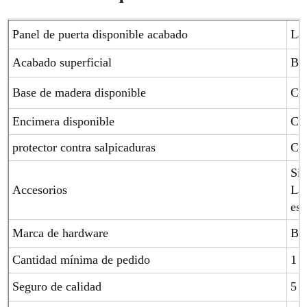
Panel de puerta disponible acabado
Lac
Acabado superficial
Bri
Base de madera disponible
Con
Encimera disponible
Cua
protector contra salpicaduras
Cua
Sis
Accesorios
Laz
esp
Marca de hardware
Blu
Cantidad mínima de pedido
1 j
Seguro de calidad
5 a