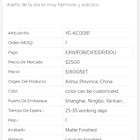
diseño de la isla es muy hermoso y práctico.
YG-KC0081
Artículo No.:
1
Orden (MOQ):
EXW/FOB/CIF/DDP/DDU
Pago:
$2500
Precio De Mercado:
$1800/SET
Precio:
Anhui Province, China
Origen Del Producto:
color can be customized
Color:
Shanghai, Ningbo, Yantian....
Puerto De Embarque:
25-35 working days
Tiempo De Espera：
1
Peso：
Matte Finished
Acabado :
Lacquer Finished
Material :