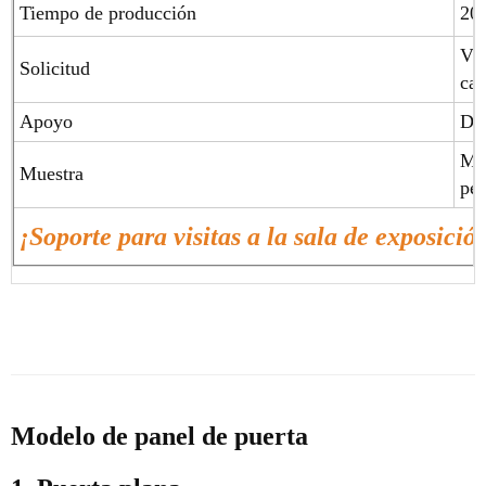
Tiempo de producción
20-
Vil
Solicitud
cas
Apoyo
Dis
Mue
Muestra
p
¡Soporte para visitas a la sala de exposició
Modelo de panel de puerta