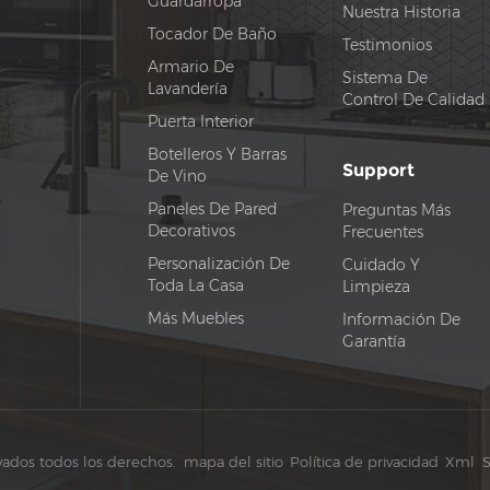
Guardarropa
Nuestra Historia
Tocador De Baño
Testimonios
Armario De
Sistema De
Lavandería
Control De Calidad
Puerta Interior
Botelleros Y Barras
Support
De Vino
Paneles De Pared
Preguntas Más
Decorativos
Frecuentes
Personalización De
Cuidado Y
Toda La Casa
Limpieza
Más Muebles
Información De
Garantía
vados todos los derechos.
mapa del sitio
Política de privacidad
Xml
S