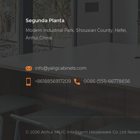
Segunda Planta
Modern Industrial Park, Shouxian County, Hefei,
Anhui,China
info@yaligcabinets.com
+8618856917209
0086-(551)-66778656
© 2026 Anhui YALIG Intelligent Houseware Co.,Ltd Reser