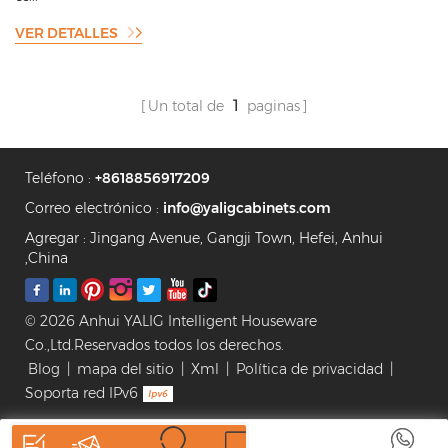
VER DETALLES
Un total de
1
paginas
Teléfono :
+8618856917209
Correo electrónico :
info@yaligcabinets.com
Agregar : Jingang Avenue, Gangji Town, Hefei, Anhui
,China
© 2026 Anhui YALIG Intelligent Houseware
Co.,Ltd.Reservados todos los derechos.
Blog
|
mapa del sitio
|
Xml
|
Política de privacidad
|
Soporta red IPv6