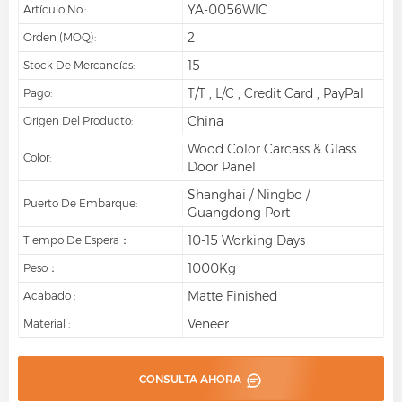
YA-0056WIC
Artículo No.:
2
Orden (MOQ):
15
Stock De Mercancías:
T/T , L/C , Credit Card , PayPal
Pago:
China
Origen Del Producto:
Wood Color Carcass & Glass
Color:
Door Panel
Shanghai / Ningbo /
Puerto De Embarque:
Guangdong Port
10-15 Working Days
Tiempo De Espera：
1000Kg
Peso：
Matte Finished
Acabado :
Veneer
Material :
CONSULTA AHORA