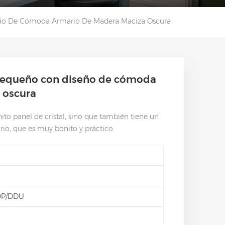
ño De Cómoda Armario De Madera Maciza Oscura
pequeño con diseño de cómoda
 oscura
ito panel de cristal, sino que también tiene un
rio, que es muy bonito y práctico.
DP/DDU