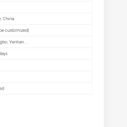
, China
 be customized)
bo, Yantian....
days
ed