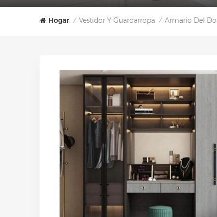
Hogar
Vestidor Y Guardarropa
Armario Del Dor
/
/