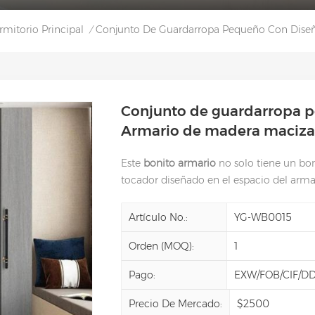
mitorio Principal
Conjunto De Guardarropa Pequeño Con Dise
/
Conjunto de guardarropa 
Armario de madera maciza
Este
bonito armario
no solo tiene un bon
tocador diseñado en el espacio del arma
Artículo No.:
YG-WB0015
Orden (MOQ):
1
Pago:
EXW/FOB/CIF/D
Precio De Mercado:
$2500