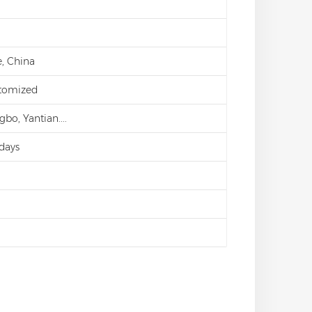
, China
stomized
bo, Yantian....
days