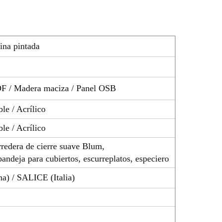
ina pintada
DF / Madera maciza / Panel OSB
le / Acrílico
le / Acrílico
redera de cierre suave Blum,
bandeja para cubiertos, escurreplatos, especiero
a) / SALICE (Italia)