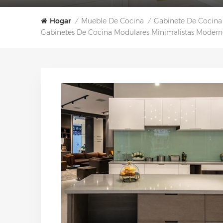
Hogar
Mueble De Cocina
Gabinete De Cocina
/
/
Gabinetes De Cocina Modulares Minimalistas Modernos 