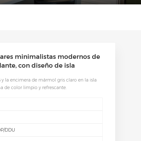
ares minimalistas modernos de
llante, con diseño de isla
s
y la encimera de mármol gris claro en la isla
a de color limpio y refrescante.
DP/DDU