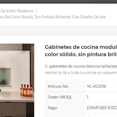
 De Estilo Moderno
/
De Color Sólido, Sin Pintura Brillante, Con Diseño De Isla
Gabinetes de cocina modul
color sólido, sin pintura bri
El
gabinetes de cocina blancos brillante
central le da a toda la cocina un esquem
Artículo No.:
YG-KC0118
Orden (MOQ):
1
Pago:
EXW/FOB/CIF/D