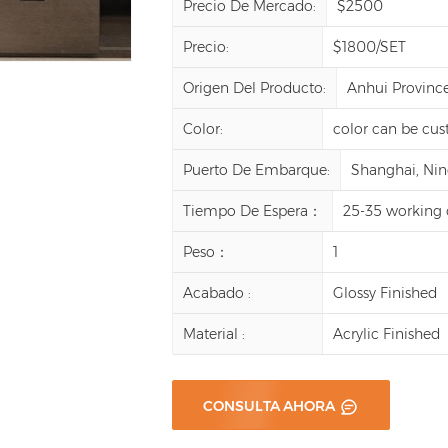
Precio De Mercado:
$2500
Precio:
$1800/SET
Origen Del Producto:
Anhui Province
Color:
color can be cu
Puerto De Embarque:
Shanghai, Ning
Tiempo De Espera：
25-35 working 
Peso：
1
Acabado :
Glossy Finished
Material :
Acrylic Finished
CONSULTA AHORA