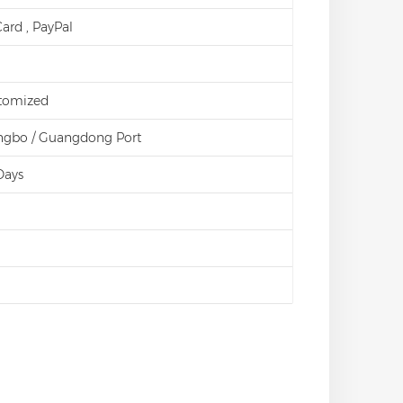
 Card , PayPal
stomized
ingbo / Guangdong Port
Days
d