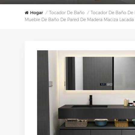
Hogar
Tocador De Baño
Tocador De Baño De 
/
/
Mueble De Baño De Pared De Madera Maciza Lacada 