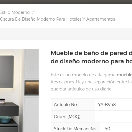
Estilo Moderno
/
Oscura De Diseño Moderno Para Hoteles Y Apartamentos
Mueble de baño de pared 
de diseño moderno para ho
Este es un modelo de alta gama
mueble
tres cajones. Hay una separación entre l
guardar artículos de uso diario.
Artículo No.:
YA-BV58
Orden (MOQ):
1
Stock De Mercancías:
150