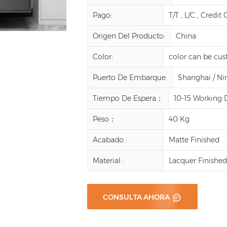
Pago:
T/T , L/C , Credit
Origen Del Producto:
China
Color:
color can be cu
Puerto De Embarque:
Shanghai / N
Tiempo De Espera：
10-15 Working 
Peso：
40 Kg
Acabado :
Matte Finished
Material :
Lacquer Finishe
CONSULTA AHORA