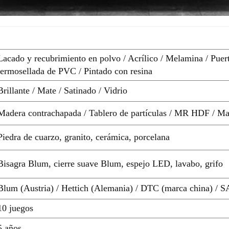
Lacado y recubrimiento en polvo / Acrílico / Melamina / Puer
termosellada de PVC / Pintado con resina
Brillante / Mate / Satinado / Vidrio
Madera contrachapada / Tablero de partículas / MR HDF / M
Piedra de cuarzo, granito, cerámica, porcelana
Bisagra Blum, cierre suave Blum, espejo LED, lavabo, grifo
Blum (Austria) / Hettich (Alemania) / DTC (marca china) / S
10 juegos
5 años