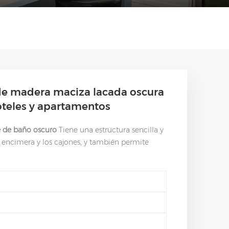
de madera maciza lacada oscura
teles y apartamentos
 de baño oscuro
Tiene una estructura sencilla y
a encimera y los cajones, y también permite