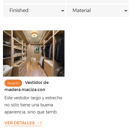
Vestidor de
Nuevo
madera maciza con
acabado de melamina de
Este vestidor largo y estrecho
veta de madera de alta
no sólo tiene una buena
calidad con buena veta de
apariencia, sino que tamb...
madera
VER DETALLES