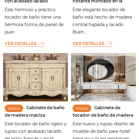
con acabado lacado
flotante montado en la
amarillo de alta calidad con
pared de madera sólida de
Este hermoso y práctico
Este elegante tocador de
bonitas molduras en la
la laca ligera de la moda
tocador de baño tiene una
baño está hecho de madera
puerta
realista
hermosa forma de panel de
contrachapada y lacado.
puer...
Buen ...
VER DETALLES
VER DETALLES
Gabinete de baño
Gabinete de
Nuevo
Nuevo
de madera maciza
tocador de baño de madera
intrincadamente tallada de
maciza blanca de alta
Este tocador de baño ligero y
Este nuevo y lujoso diseño de
estilo francés de lujo ligero
calidad con estilo de hotel
lujoso con acabado lacado
mueble de baño para hotel
con acabado envejecido
de lujo
de estilo francés y múlt...
tiene muy buen rendimien...