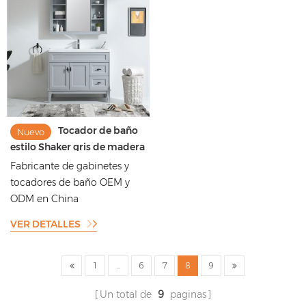
Tocador de baño
Nuevo
estilo Shaker gris de madera
de roble
Fabricante de gabinetes y
tocadores de baño OEM y
ODM en China
VER DETALLES
1
...
6
7
8
9
Un total de
9
paginas