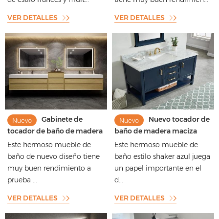
VER DETALLES
VER DETALLES
Gabinete de
Nuevo tocador de
Nuevo
Nuevo
tocador de baño de madera
baño de madera maciza
maciza de estilo original
lacado en azul con encimera
Este hermoso mueble de
Este hermoso mueble de
europeo
de losa de roca
baño de nuevo diseño tiene
baño estilo shaker azul juega
muy buen rendimiento a
un papel importante en el
prueba ...
d...
VER DETALLES
VER DETALLES